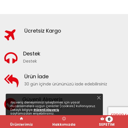
Ücretsiz Kargo
Destek
Destek
18000 - DESENLİ ERKEK DENİZ ŞORTU
Ürün İade
30 gün içinde ürününüzü iade edebilirsiniz
FAVORILERE EKLE
KARŞILAŞTIR
Güvenli Alışveriş
Alışveriş deneyiminizi iyileştirmek için yasal
düzenlemelere uygun çerezler (cookies) kullanıyoruz.
Size güvenli alışverişi sunuyoruz!
Detaylı bilgiye
Güvenli Alışveriş
sayfamızdan erişebilirsiniz.
0
Ürünlerimiz
Hakkımızda
SEPETİM