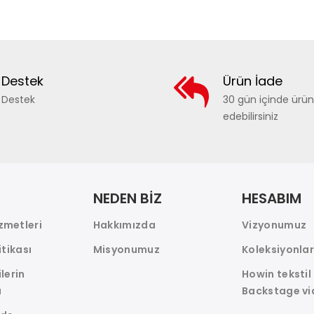
Destek
Ürün İade
Destek
30 gün içinde ürü
edebilirsiniz
NEDEN BİZ
HESABIM
zmetleri
Hakkımızda
Vizyonumuz
itikası
Misyonumuz
Koleksiyonla
ilerin
Howin tekstil
ı
Backstage vi