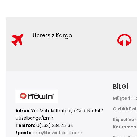
Ücretsiz Kargo
BİLGİ
Müşteri Hi
Gizlilik Pol
Adres:
Yalı Mah. Mithatpaşa Cad. No: 547
Güzelbahçe/İzmir
Kişisel Ver
Telefon:
0(232) 234 43 34
Korunmas
Eposta:
info@howintekstil.com