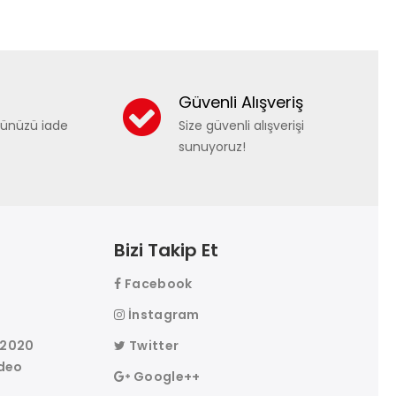
Güvenli Alışveriş
nünüzü iade
Size güvenli alışverişi
sunuyoruz!
Bizi Takip Et
Facebook
r
İnstagram
 2020
Twitter
deo
Google++