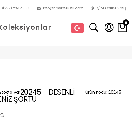
0(232) 234 43 34
info@howintekstil.com
7/24 Online Satış
0
Koleksiyonlar
20245 - DESENLİ
Stokta Var
Ürün Kodu:
20245
ENİZ ŞORTU