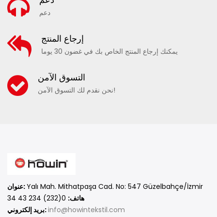
دعم
إرجاع المنتج
يمكنك إرجاع المنتج الخاص بك في غضون 30 يوما
20290 - شورت بحر للأطفال منقوش
التسوق الآمن
نحن نقدم لك التسوق الآمن!
مقارنة
أضف إلى المفضلة
Yalı Mah. Mithatpaşa Cad. No: 547 Güzelbahçe/İzmir
عنوان:
هاتف:
0(232) 234 43 34
info@howintekstil.com
بريد إلكتروني: