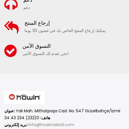
دعم
إرجاع المنتج
يمكنك إرجاع المنتج الخاص بك في غضون 30 يوما
20290 - شورت بحر للأطفال منقوش
التسوق الآمن
نحن نقدم لك التسوق الآمن!
مقارنة
أضف إلى المفضلة
Yalı Mah. Mithatpaşa Cad. No: 547 Güzelbahçe/İzmir
عنوان:
هاتف:
0(232) 234 43 34
info@howintekstil.com
بريد إلكتروني: