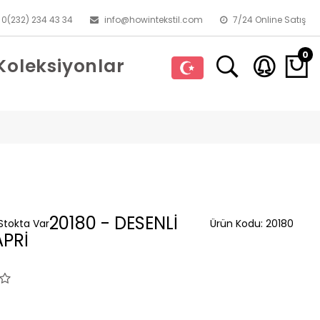
0(232) 234 43 34
info@howintekstil.com
7/24 Online Satış
0
Koleksiyonlar
20180 - DESENLİ
Stokta Var
Ürün Kodu:
20180
APRİ