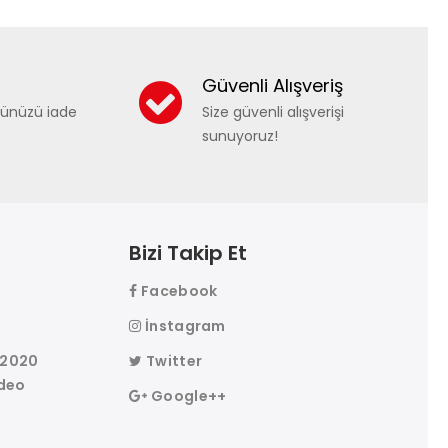
Güvenli Alışveriş
nünüzü iade
Size güvenli alışverişi
sunuyoruz!
Bizi Takip Et
Facebook
r
İnstagram
 2020
Twitter
deo
Google++