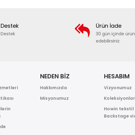
Destek
Ürün İade
Destek
30 gün içinde ürü
edebilirsiniz
NEDEN BİZ
HESABIM
zmetleri
Hakkımızda
Vizyonumuz
itikası
Misyonumuz
Koleksiyonla
ilerin
Howin tekstil
ı
Backstage vi
ade