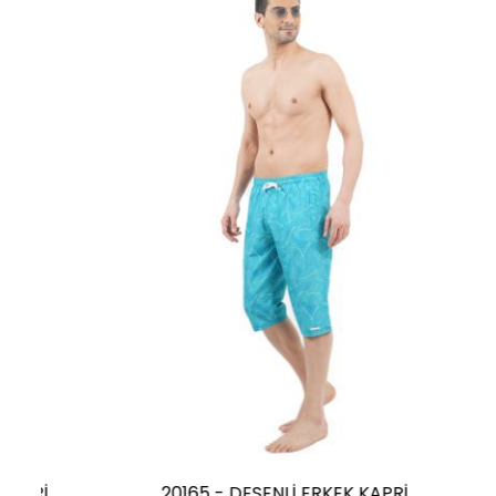
20165 - DESENLİ ERKEK KAPRİ
20185