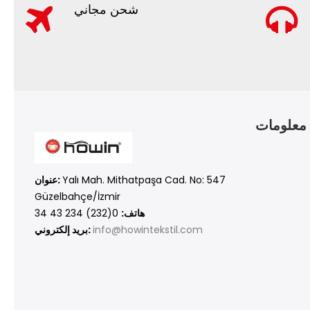
شحن مجاني
معلومات
Yalı Mah. Mithatpaşa Cad. No: 547
عنوان:
Güzelbahçe/İzmir
هاتف:
0(232) 234 43 34
info@howintekstil.com
بريد إلكتروني: