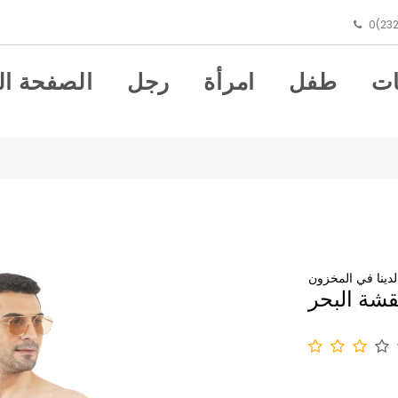
0(232
ت
طفل
امرأة
رجل
الصفحة ال
لدينا في المخزون
قشة البحر