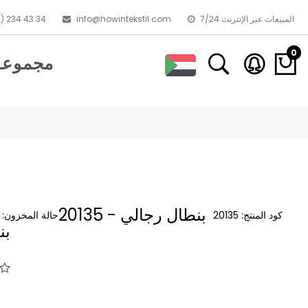
7/24 المبيعات عبر الإنترنت
info@howintekstil.com
) 234 43 34
0
مجموعا
20135 - بنطال رجالي
كود المنتج:
20135
حالة المخزون:
بن