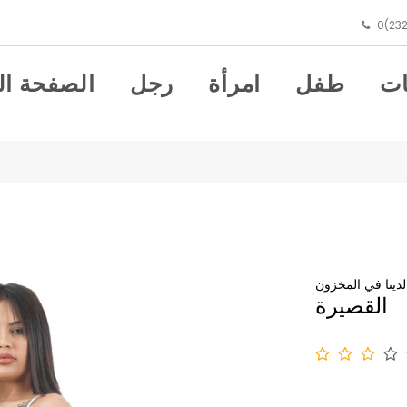
0(232
ت
طفل
امرأة
رجل
الصفحة ال
لدينا في المخزون
القصيرة