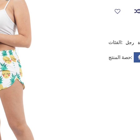
الفئات:
ة
رجل
حصة المنتج: