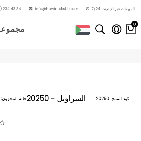
7/24 المبيعات عبر الإنترنت
info@howintekstil.com
) 234 43 34
0
مجموعا
20250 - السراويل
كود المنتج:
20250
حالة المخزون: