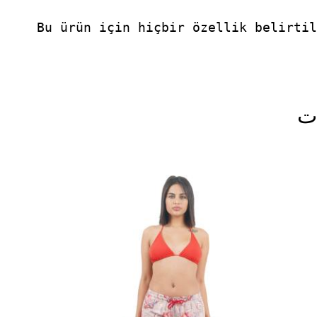
Bu ürün için hiçbir özellik belirtil
ات