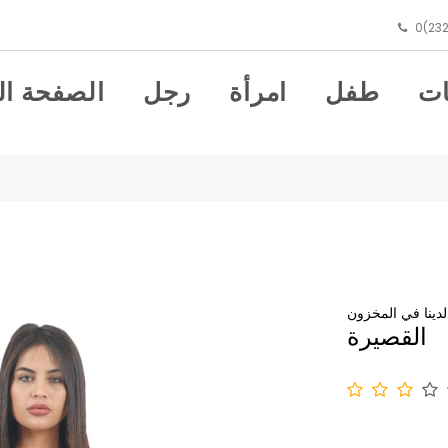
0(232
ت
طفل
امرأة
رجل
الصفحة ال
لدينا في المخزون
القصيرة