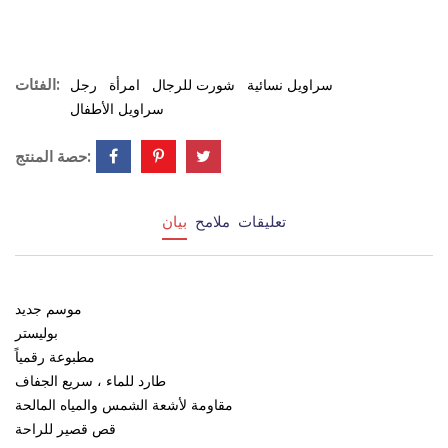
الفئات:
سراويل نسائية
شورت للرجال
امرأة
رجل
سراويل الأطفال
حصة المنتج:
تعليقات
ملامح
بيان
موسم جديد
بوليستر
مطبوعة رقمياً
طارد للماء ، سريع الجفاف
مقاومة لأشعة الشمس والمياه المالحة
قص قصير للراحة